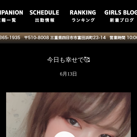
今日も幸せで🥰
6月13日